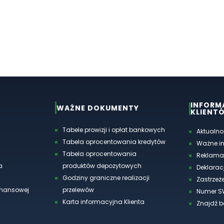
INFORM
WAŻNE DOKUMENTY
KLIENT
Tabele prowizji i opłat bankowych
Aktualno
Tabela oprocentowania kredytów
Ważne i
Tabela oprocentowania
Reklama
a
produktów depozytowych
Deklarac
Godziny graniczne realizacji
Zastrzeże
finansowej
przelewów
Numer S
Karta informacyjna Klienta
Znajdź 