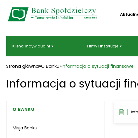
Aktualn
Klienci indywidualni
Firmy i instytucje
»
»
Strona główna
O Banku
Informacja o sytuacji finansowej
Informacja o sytuacji f
O BANKU
Inf
Misja Banku