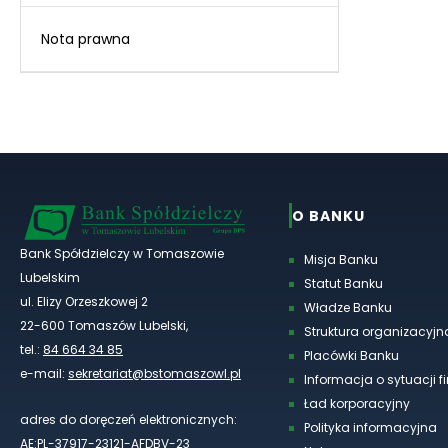
Nota prawna
O BANKU
Bank Spółdzielczy w Tomaszowie
Misja Banku
Lubelskim
Statut Banku
ul. Elizy Orzeszkowej 2
Władze Banku
22-600 Tomaszów Lubelski,
Struktura organizacyjn
tel.:
84 664 34 85
Placówki Banku
e-mail:
sekretariat@bstomaszowl.pl
Informacja o sytuacji 
Ład korporacyjny
adres do doręczeń elektronicznych:
Polityka informacyjna
AE:PL-37917-23121-AFDBV-23