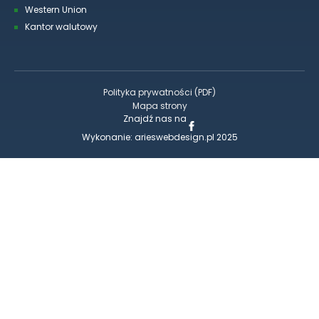
Western Union
Kantor walutowy
Polityka prywatności (PDF)
Mapa strony
Znajdź nas na
Wykonanie:
arieswebdesign.pl
2025