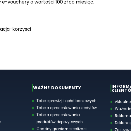
e-vouchery o wartości 100 zł co miesiąc.
acja-korzysci
INFORM
WAŻNE DOKUMENTY
KLIENT
Tabele prowizji i opłat bankowych
Aktualno
Tabela oprocentowania kredytów
Ważne i
Tabela oprocentowania
Reklama
a
produktów depozytowych
Deklarac
Godziny graniczne realizacji
Zastrzeże