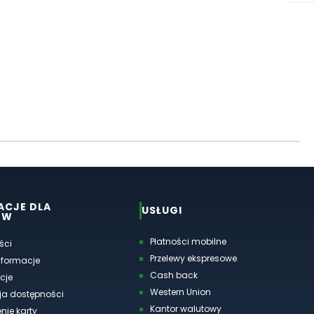
ACJE DLA
USŁUGI
ÓW
Płatności mobilne
ści
Przelewy ekspresowe
nformacje
Cash back
cje
Western Union
ja dostępności
Kantor walutowy
nie karty