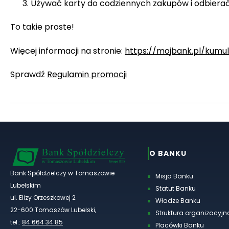
Używać karty do codziennych zakupów i odbierać 
To takie proste!
Więcej informacji na stronie:
https://mojbank.pl/kumul
Sprawdź
Regulamin promocji
O BANKU
Bank Spółdzielczy w Tomaszowie
Misja Banku
Lubelskim
Statut Banku
ul. Elizy Orzeszkowej 2
Władze Banku
22-600 Tomaszów Lubelski,
Struktura organizacyjn
tel.:
84 664 34 85
Placówki Banku