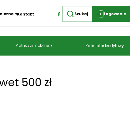
niczna
Szukaj
Logowanie
Kontakt
Płatności mobilne
Kalkulator kredytowy
wet 500 zł