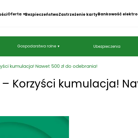
Oferta
Bankowość elektro
ości
Bezpieczeństwo
Zastrzeżenie karty
Gospodarstwa rolne
Ubezpieczenia
rzyści kumulacja! Nawet 500 zł do odebrania!
a – Korzyści kumulacja! Na