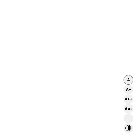
A
A+
A++
Aa↕