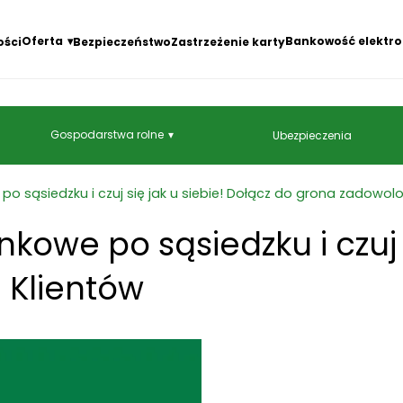
Oferta
Bankowość elektro
ości
Bezpieczeństwo
Zastrzeżenie karty
Gospodarstwa rolne
Ubezpieczenia
o sąsiedzku i czuj się jak u siebie! Dołącz do grona zadowol
owe po sąsiedzku i czuj s
 Klientów