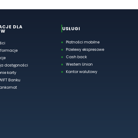
ACJE DLA
USŁUGI
ÓW
Płatności mobilne
ści
Przelewy ekspresowe
nformacje
Cash back
cje
Western Union
ja dostępności
Kantor walutowy
nie karty
WIFT Banku
bankomat