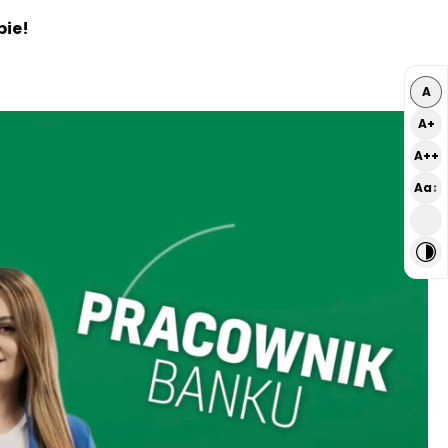
bie!
A
A+
A++
Aa↕