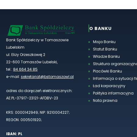
O BANKU
Bank Spółdzielczy w Tomaszowie
Misja Banku
Lubelskim
Statut Banku
ul. Elizy Orzeszkowej 2
Władze Banku
22-600 Tomaszów Lubelski,
Struktura organizacyjn
tel.:
84 664 34 85
Placówki Banku
e-mail:
sekretariat@bstomaszowl.pl
Informacja o sytuacji 
Ład korporacyjny
adres do doręczeń elektronicznych:
Polityka informacyjna
AE:PL-37917-23121-AFDBV-23
Nota prawna
KRS: 0000142949; NIP: 9210004227;
REGON: 000501920;
IBAN: PL