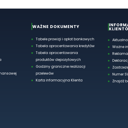
INFORM
WAŻNE DOKUMENTY
KLIENT
Tabele prowizji i opłat bankowych
Aktualno
Tabela oprocentowania kredytów
Ważne i
Tabela oprocentowania
Reklama
a
produktów depozytowych
Deklarac
Godziny graniczne realizacji
Zastrzeże
finansowej
przelewów
Numer S
Karta informacyjna Klienta
Znajdź 