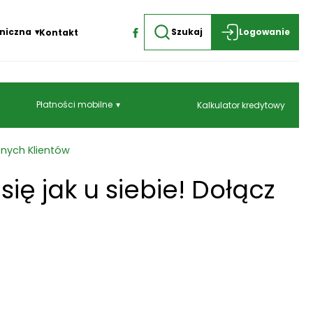
niczna
Szukaj
Logowanie
Kontakt
Płatności mobilne
Kalkulator kredytowy
onych Klientów
ię jak u siebie! Dołącz