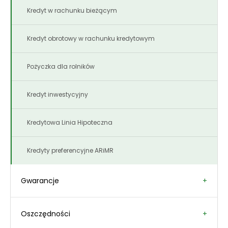
Karty kredytowe
Kredyt w rachunku bieżącym
Programy lojalnościowe
Kredyt obrotowy w rachunku kredytowym
Pożyczka dla rolników
Kredyt inwestycyjny
Kredytowa Linia Hipoteczna
Kredyty preferencyjne ARiMR
Gwarancje
Gwarancje BGK
Oszczędności