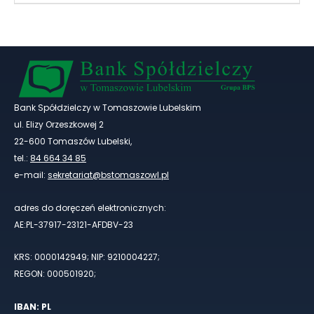
Lokata STANDARD
Lokata TWÓJ ZYSK
Lokata REWELACJA
Bank Spółdzielczy w Tomaszowie Lubelskim
ul. Elizy Orzeszkowej 2
Lokata O/N
22-600 Tomaszów Lubelski,
tel.:
84 664 34 85
e-mail:
sekretariat@bstomaszowl.pl
Rachunek lokacyjny
adres do doręczeń elektronicznych:
AE:PL-37917-23121-AFDBV-23
KRS: 0000142949; NIP: 9210004227;
REGON: 000501920;
IBAN: PL